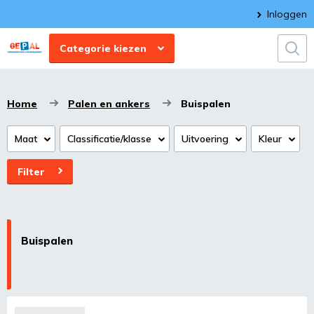
Inloggen
Categorie kiezen
Home
Palen en ankers
Buispalen
Maat
Classificatie/klasse
Uitvoering
Kleur
Filter
Buispalen