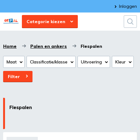
Inloggen
Categorie kiezen
Home
Palen en ankers
Flespalen
Maat
Classificatie/klasse
Uitvoering
Kleur
Filter
Flespalen