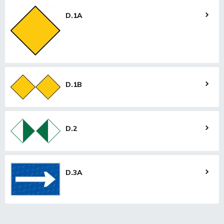
D.1A
D.1B
D.2
D.3A