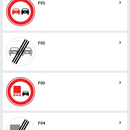
F01
F02
F03
F04