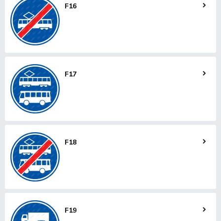
F16
F17
F18
F19