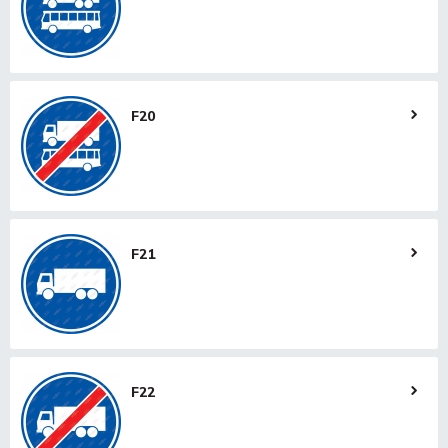
F20
F21
F22