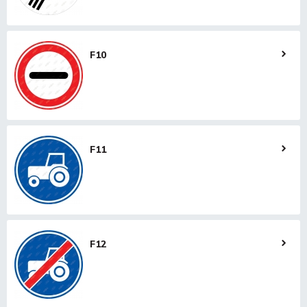
F10
F11
F12