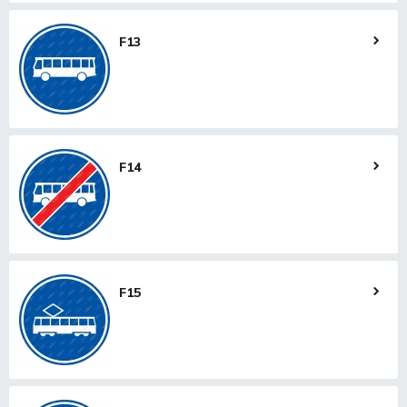
F13
F14
F15