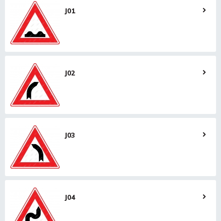
J01
J02
J03
J04