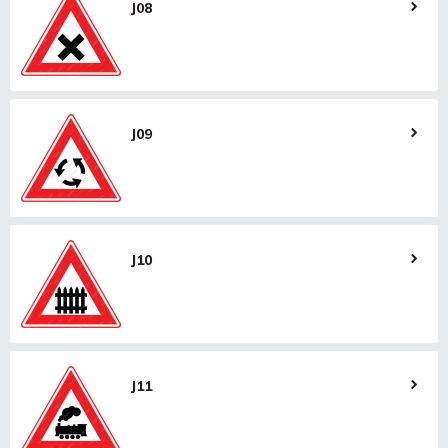
J08
J09
J10
J11