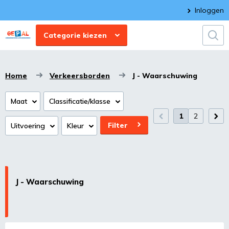
Inloggen
Categorie kiezen
Home
Verkeersborden
J - Waarschuwing
Maat
Classificatie/klasse
1
2
Filter
Uitvoering
Kleur
J - Waarschuwing