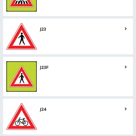
J23
J23F
J24