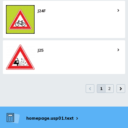
J24F
J25
1
2
homepage.usp01.text