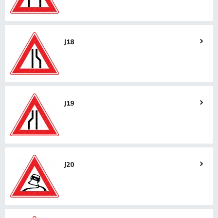
J18
J19
J20