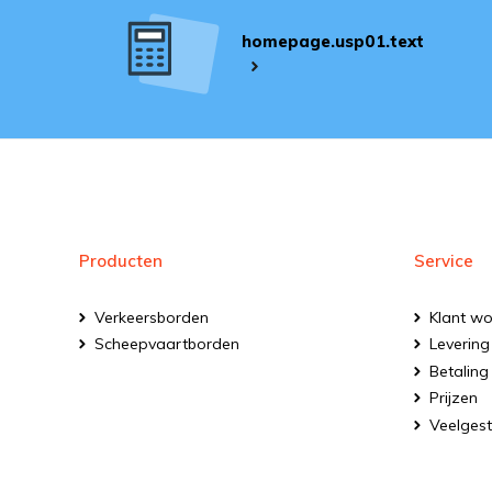
homepage.usp01.text
Producten
Service
Verkeersborden
Klant w
Scheepvaartborden
Levering
Betaling
Prijzen
Veelgest