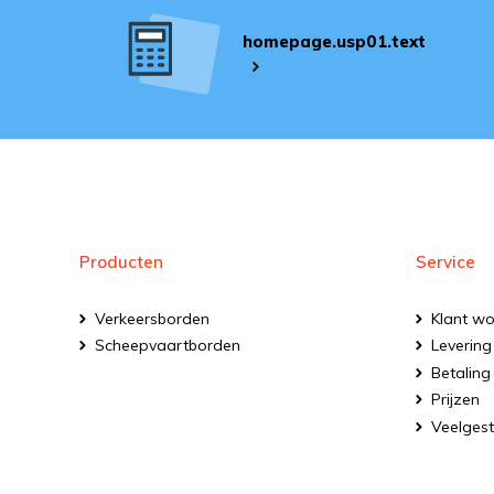
homepage.usp01.text
Producten
Service
Verkeersborden
Klant w
Scheepvaartborden
Levering
Betaling
Prijzen
Veelgest